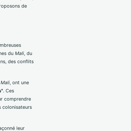
proposons de
nombreuses
nnes du
Mali
, du
s, des conflits
u
Mali
, ont une
s"
. Ces
ur comprendre
es colonisateurs
açonné leur