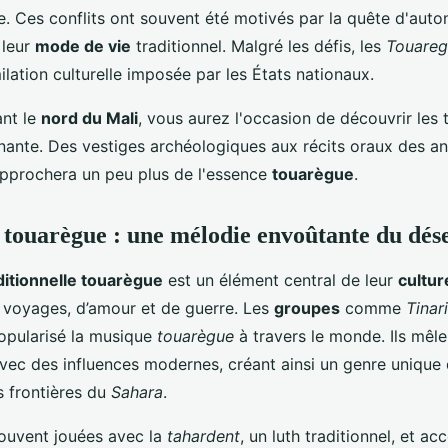
e. Ces conflits ont souvent été motivés par la quête d'auto
 leur
mode de vie
traditionnel. Malgré les défis, les
Touareg
imilation culturelle imposée par les États nationaux.
ant le
nord du Mali
, vous aurez l'occasion de découvrir les 
nnante. Des vestiges archéologiques aux récits oraux des a
pprochera un peu plus de l'essence
touarègue
.
touarègue : une mélodie envoûtante du dés
itionnelle touarègue
est un élément central de leur
cultur
e voyages, d’amour et de guerre. Les
groupes
comme
Tinar
opularisé la musique
touarègue
à travers le monde. Ils mêle
 avec des influences modernes, créant ainsi un genre unique
s frontières du
Sahara
.
ouvent jouées avec la
tahardent
, un luth traditionnel, et 