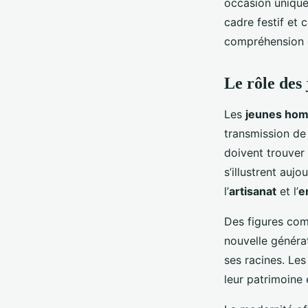
occasion unique
cadre festif et 
compréhension d
Le rôle des
Les
jeunes ho
transmission de
doivent trouver 
s’illustrent auj
l’
artisanat
et l’
e
Des figures c
nouvelle généra
ses racines. Le
leur patrimoine 