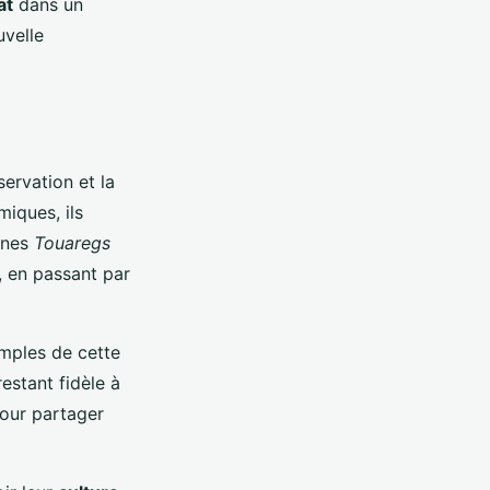
at
dans un
uvelle
servation et la
miques, ils
unes
Touaregs
, en passant par
emples de cette
estant fidèle à
our partager