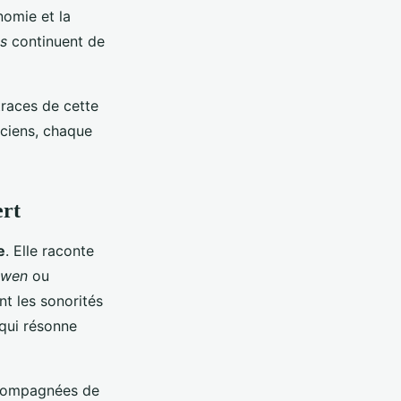
nomie et la
s
continuent de
traces de cette
nciens, chaque
ert
e
. Elle raconte
iwen
ou
nt les sonorités
 qui résonne
accompagnées de