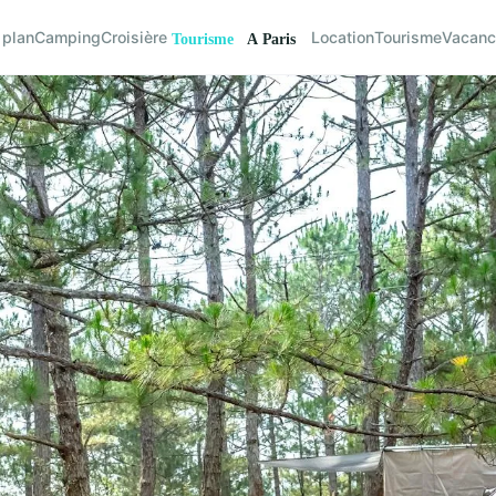
 plan
Camping
Croisière
Location
Tourisme
Vacan