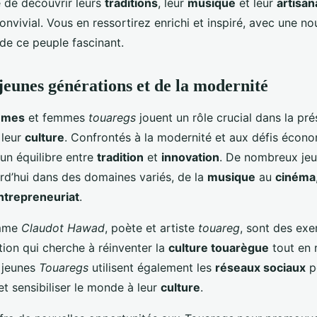
 de découvrir leurs
traditions
, leur
musique
et leur
artisan
convivial. Vous en ressortirez enrichi et inspiré, avec une no
e ce peuple fascinant.
 jeunes générations et de la modernité
mmes
et femmes
touaregs
jouent un rôle crucial dans la pré
 leur
culture
. Confrontés à la modernité et aux défis écono
un équilibre entre
tradition
et
innovation
. De nombreux je
ourd’hui dans des domaines variés, de la
musique
au
cinéma
ntrepreneuriat
.
omme
Claudot Hawad
, poète et artiste
touareg
, sont des ex
tion qui cherche à réinventer la
culture touarègue
tout en r
s jeunes
Touaregs
utilisent également les
réseaux sociaux
p
et sensibiliser le monde à leur
culture
.