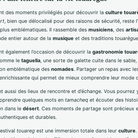
t des moments privilégiés pour découvrir la
culture toua
rt
, bien que délocalisé pour des raisons de sécurité, reste l
plus emblématiques. Il rassemble des
musiciens
, des
artis
nde entier autour de la
musique
et des traditions
touarègu
ont également l’occasion de découvrir la
gastronomie toua
 comme le
taguella
, une sorte de galette cuite dans le sable,
son emblématique des
nomades
. Partager un repas avec l
enrichissante qui permet de mieux comprendre leur mode d
nt aussi des lieux de rencontre et d’échange. Vous pourrez 
apprendre quelques mots en
tamacheq
et écouter des histoi
en dans le
désert
. Ces moments de partage sont précieux 
authentiques et durables.
festival
touareg
est une immersion totale dans leur
culture
.