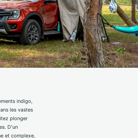
ements indigo,
dans les vastes
itez plonger
es. D'un
he et complexe,