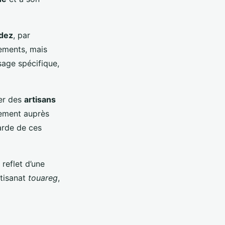
adez
, par
ements, mais
sage spécifique,
rer des
artisans
ctement auprès
arde de ces
reflet d’une
rtisanat
touareg
,