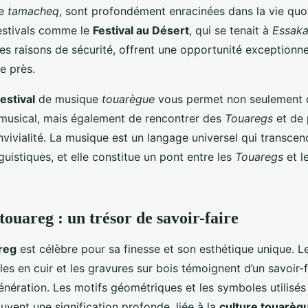
ue
tamacheq
, sont profondément enracinées dans la vie quo
festivals comme le
Festival au Désert
, qui se tenait à
Essak
s raisons de sécurité, offrent une opportunité exceptionne
e près.
festival
de musique
touarègue
vous permet non seulement 
 musical, mais également de rencontrer des
Touaregs
et de 
ivialité. La musique est un langage universel qui transcend
nguistiques, et elle constitue un pont entre les
Touaregs
et l
touareg : un trésor de savoir-faire
areg
est célèbre pour sa finesse et son esthétique unique. 
icles en cuir et les gravures sur bois témoignent d’un savoir-
énération. Les motifs géométriques et les symboles utilisés
uvent une signification profonde, liée à la
culture touarèg