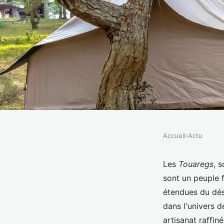
Accueil
›
Actu
ACTU
Comment découvrir le
Les
Touaregs
, 
sont un peuple 
culture touareg au M
étendues du dés
dans l'univers 
artisanat raffin