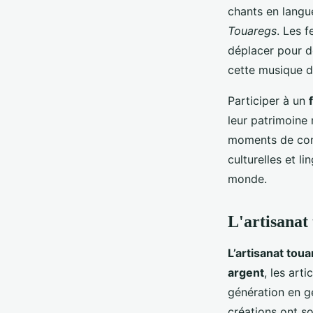
chants en lang
Touaregs
. Les 
déplacer pour de
cette musique d
Participer à un
leur patrimoine
moments de conv
culturelles et li
monde.
L'artisanat 
L’artisanat tou
argent
, les art
génération en g
créations ont so