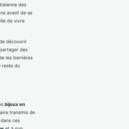
tidienne des
ane
avant de se
lle de vivre
de découvrir
partager des
e les barrières
e reste du
Les
bijoux en
faire transmis de
 dans ces
ue
et à son