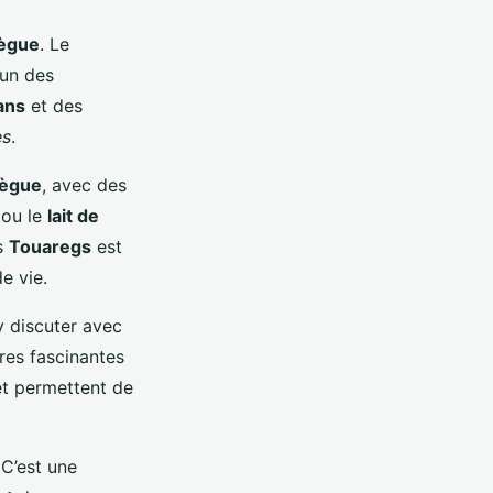
règue
. Le
’un des
ans
et des
es
.
règue
, avec des
 ou le
lait de
es
Touaregs
est
e vie.
y discuter avec
res fascinantes
et permettent de
 C’est une