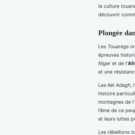
Louna
•
15 juillet 2024
•
6 min de lecture
la culture
touar
découvrir comme
Plongée dan
Les
Touaregs
on
épreuves histori
Niger
et de l'
Afr
et une résistan
Les
Kel Adagh
,
histoire particu
montagnes de l'
l’âme de ce peup
et leurs luttes 
Les rébellions 