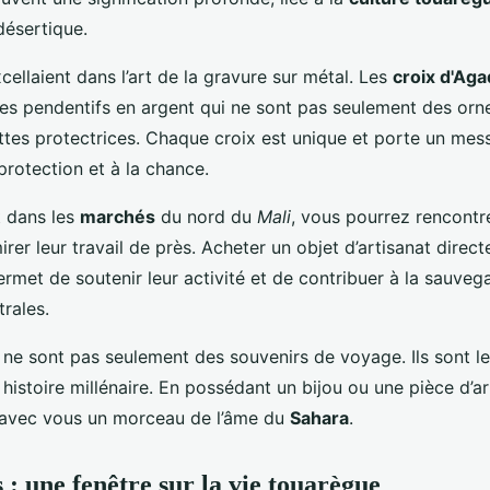
ésertique.
cellaient dans l’art de la gravure sur métal. Les
croix d'Ag
es pendentifs en argent qui ne sont pas seulement des orn
ttes protectrices. Chaque croix est unique et porte un mes
 protection et à la chance.
 dans les
marchés
du nord du
Mali
, vous pourrez rencont
rer leur travail de près. Acheter un objet d’artisanat dire
rmet de soutenir leur activité et de contribuer à la sauveg
trales.
 ne sont pas seulement des souvenirs de voyage. Ils sont le 
 histoire millénaire. En possédant un bijou ou une pièce d’a
avec vous un morceau de l’âme du
Sahara
.
s : une fenêtre sur la vie touarègue