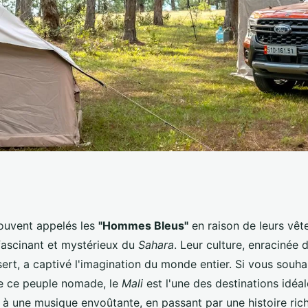
s traditions de la
souvent appelés les
"Hommes Bleus"
en raison de leurs vêt
fascinant et mystérieux du
Sahara
. Leur culture, enracinée 
ali?
ert, a captivé l'imagination du monde entier. Si vous souha
de ce peuple nomade, le
Mali
est l'une des destinations idéal
é à une musique envoûtante, en passant par une histoire ric