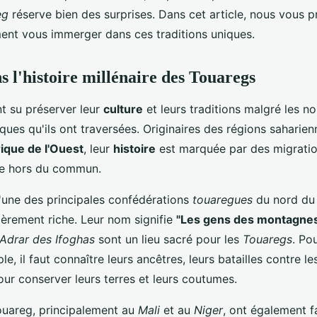
eg
réserve bien des surprises. Dans cet article, nous vous 
nt vous immerger dans ces traditions uniques.
s l'histoire millénaire des Touaregs
t su préserver leur
culture
et leurs traditions malgré les 
ques qu'ils ont traversées. Originaires des régions saharie
ique de l'Ouest
, leur
histoire
est marquée par des migration
ce hors du commun.
 l'une des principales confédérations
touaregues
du nord d
lièrement riche. Leur nom signifie
"Les gens des montagne
Adrar des Ifoghas
sont un lieu sacré pour les
Touaregs
. Po
le, il faut connaître leurs ancêtres, leurs batailles contre l
pour conserver leurs terres et leurs coutumes.
touareg, principalement au
Mali
et au
Niger
, ont également f