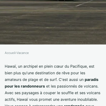
Accueil
›
Vacance
VACANCE
Comment planifier une
Hawaï, un archipel en plein cœur du Pacifique, est
bien plus qu'une destination de rêve pour les
randonnée pour explorer les
amateurs de plage et de surf. C'est aussi un
paradis
volcans actifs d'Hawaï, USA?
pour les randonneurs
et les passionnés de volcans.
Avec ses paysages à couper le souffle et ses volcans
Louna
•
15 juillet 2024
•
7 min de lecture
actifs, Hawaï vous promet une aventure inoubliable.