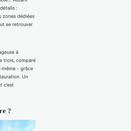
étails :
es zones dédiées
ut se retrouver
tageuse à
re trois, comparé
soi-même - grâce
tauration. Un
t c’est
re ?