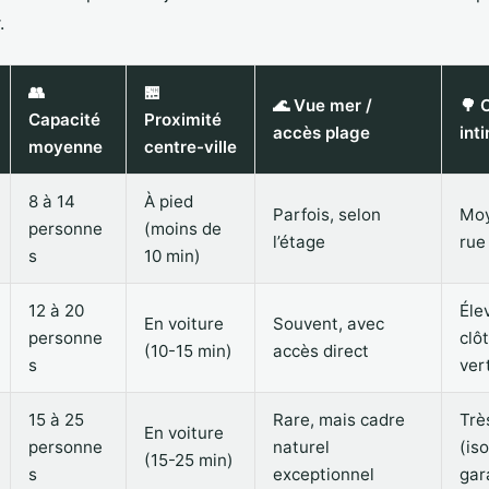
.
👥
🏪
🌊 Vue mer /
🌳 
Capacité
Proximité
accès plage
int
moyenne
centre-ville
8 à 14
À pied
Parfois, selon
Moy
personne
(moins de
l’étage
rue
s
10 min)
12 à 20
Éle
En voiture
Souvent, avec
personne
clô
(10-15 min)
accès direct
s
ver
15 à 25
Rare, mais cadre
Trè
En voiture
personne
naturel
(is
(15-25 min)
s
exceptionnel
gar