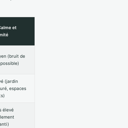
Calme et
imité
en (bruit de
 possible)
vé (jardin
turé, espaces
ts)
s élevé
olement
anti)