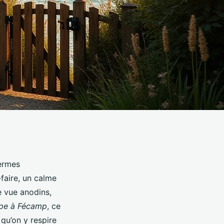
fermes
-faire, un calme
e vue anodins,
upe à Fécamp
, ce
qu’on y respire