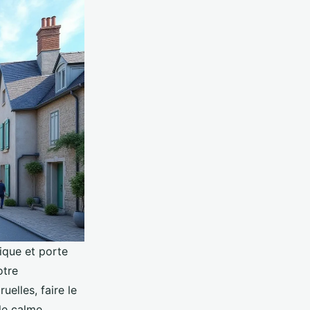
ique et porte
otre
elles, faire le
le calme,