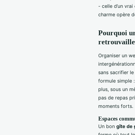
Callista
•
28/04/2026 08:30
•
12 min de lecture
- celle d’un vra
charme opère dè
Pourquoi un
retrouvaille
Organiser un we
intergénérationn
sans sacrifier l
formule simple 
plus, sous un m
pas de repas pr
moments forts.
Espaces commun
Un bon
gîte de
ferme où tout l