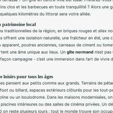
rdins clos et les barbecues en toute tranquillité ? Alors une
elques kilomètres du littoral sera votre alliée.
u patrimoine local
s traditionnelles de la région, en briques rouges et silex no
es offrent une isolation naturelle, une fraîcheur en été, une c
bois apparent, poutres anciennes, carreaux de ciment ou tom
tent une âme unique aux lieux. Un
gîte normand
n’est pas
 façon campagne - c’est une immersion dans l’art de vivre 
loisirs pour tous les âges
îtes pensent aux petits comme aux grands. Terrains de péta
oot ou billard, espaces extérieurs clôturés pour les tout-pe
ine ou un boulodrome. Dans les maisons modernisées, on 
piscines intérieures ou des salles de cinéma privées. Un déta
d on reste plusieurs jours : tout le monde trouve son occup