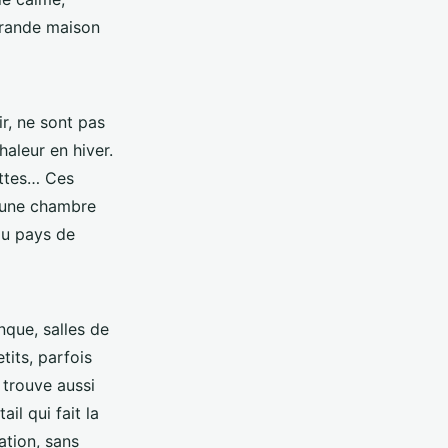
 grande maison
ir, ne sont pas
haleur en hiver.
ettes… Ces
 une chambre
du pays de
nque, salles de
tits, parfois
trouve aussi
il qui fait la
ation, sans