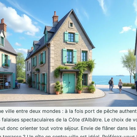
e ville entre deux mondes : à la fois port de pêche authent
s falaises spectaculaires de la Côte d’Albâtre. Le choix de v
 donc orienter tout votre séjour. Envie de flâner dans les ru
 terrasse ? Un gîte en centre-ville est idéal. Préférez-vous 