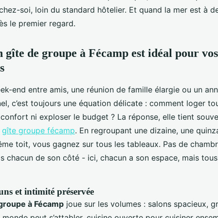
i chez-soi, loin du standard hôtelier. Et quand la mer est à d
s le premier regard.
 gîte de groupe à Fécamp est idéal pour vos
s
ek-end entre amis, une réunion de famille élargie ou un ann
el, c’est toujours une équation délicate : comment loger t
e confort ni exploser le budget ? La réponse, elle tient souv
:
gîte groupe fécamp
. En regroupant une dizaine, une quinza
ême toit, vous gagnez sur tous les tableaux. Pas de chambr
is chacun de son côté - ici, chacun a son espace, mais tous
s et intimité préservée
 groupe à Fécamp
joue sur les volumes : salons spacieux, g
e monde peut s’attabler, cuisine ouverte pour cuisiner ens