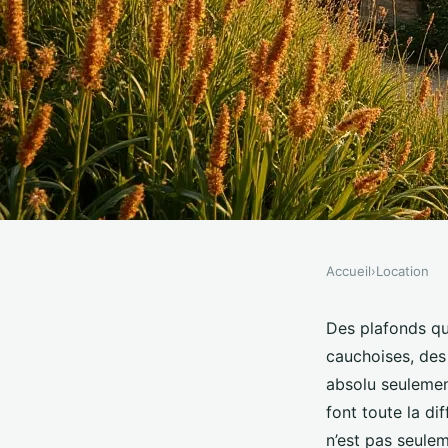
Accueil
›
Location
LOCATION
Pourquoi choisir un g
Des plafonds qui
cauchoises, des 
Fécamp pour vos vac
absolu seulemen
font toute la d
n’est pas seule