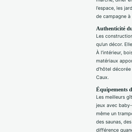
l’espace, les ja
de campagne à qu
Authenticité d
Les construction
qu’un décor. Ell
À l’intérieur, 
matériaux appor
d’hôtel décorée
Caux.
Équipements de 
Les meilleurs g
jeux avec baby-f
même un trampol
des saunas, des 
différence quan