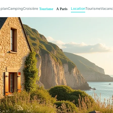
 plan
Camping
Croisière
Location
Tourisme
Vacan