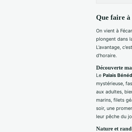
Que faire à
On vient à Féca
plongent dans l
L’avantage, c’es
d’horaire.
Découverte mar
Le
Palais Bénéd
mystérieuse, fas
aux adultes, bie
marins, filets 
soir, une promen
leur pêche du j
Nature et rando