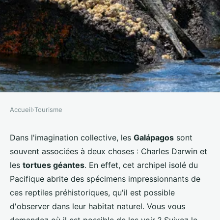
Accueil
›
Tourisme
TOURISME
Où observer les tortues géantes
Dans l'imagination collective, les
Galápagos
sont
souvent associées à deux choses : Charles Darwin et
aux Galápagos ?
les
tortues géantes
. En effet, cet archipel isolé du
Pacifique abrite des spécimens impressionnants de
Louna
•
15 juillet 2024
•
5 min de lecture
ces reptiles préhistoriques, qu'il est possible
d'observer dans leur habitat naturel. Vous vous