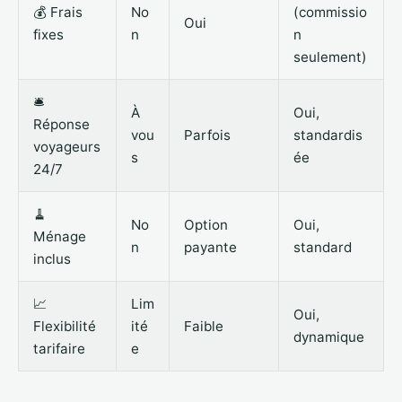
💰 Frais
No
(commissio
Oui
fixes
n
n
seulement)
🛎️
À
Oui,
Réponse
vou
Parfois
standardis
voyageurs
s
ée
24/7
🧹
No
Option
Oui,
Ménage
n
payante
standard
inclus
📈
Lim
Oui,
Flexibilité
ité
Faible
dynamique
tarifaire
e