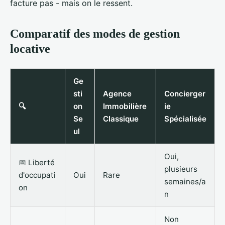
facture pas - mais on le ressent.
Comparatif des modes de gestion
locative
Ge
sti
Agence
Concierger
🔍
on
Immobilière
ie
Se
Classique
Spécialisée
ul
Oui,
📅 Liberté
plusieurs
d'occupati
Oui
Rare
semaines/a
on
n
Non