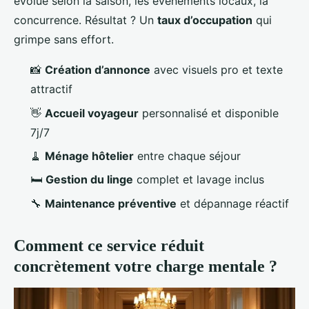
évolue selon la saison, les événements locaux, la
concurrence. Résultat ? Un
taux d’occupation
qui
grimpe sans effort.
📸
Création d’annonce
avec visuels pro et texte
attractif
👋
Accueil voyageur
personnalisé et disponible
7j/7
🧹
Ménage hôtelier
entre chaque séjour
🛏️
Gestion du linge
complet et lavage inclus
🔧
Maintenance préventive
et dépannage réactif
Comment ce service réduit
concrètement votre charge mentale ?