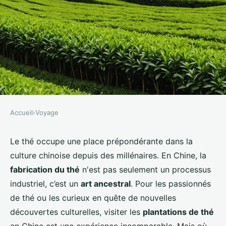
Accueil
›
Voyage
VOYAGE
Où découvrir les traditions de la
Le thé occupe une place prépondérante dans la
culture chinoise depuis des millénaires. En Chine, la
fabrication du thé en Chine :
fabrication du thé
n'est pas seulement un processus
plantations et visites guidées ?
industriel, c’est un
art ancestral
. Pour les passionnés
de thé ou les curieux en quête de nouvelles
Louna
•
15 juillet 2024
•
5 min de lecture
découvertes culturelles, visiter les
plantations de thé