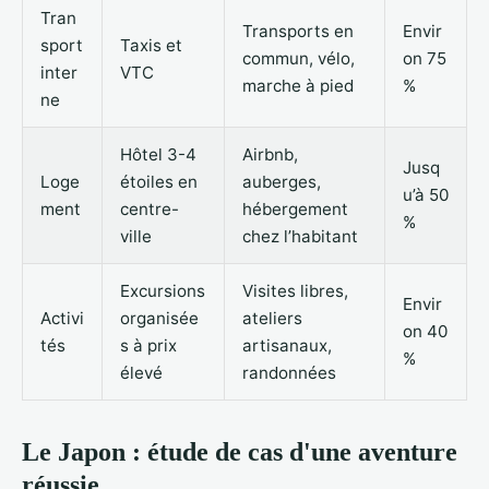
Tran
Transports en
Envir
sport
Taxis et
commun, vélo,
on 75
inter
VTC
marche à pied
%
ne
Hôtel 3-4
Airbnb,
Jusq
Loge
étoiles en
auberges,
u’à 50
ment
centre-
hébergement
%
ville
chez l’habitant
Excursions
Visites libres,
Envir
Activi
organisée
ateliers
on 40
tés
s à prix
artisanaux,
%
élevé
randonnées
Le Japon : étude de cas d'une aventure
réussie