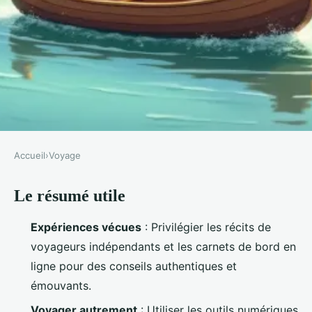
Accueil
›
Voyage
VOYAGE
Le résumé utile
Éveiller votre aventure avec La
Loutre Vadrouille
Expériences vécues
: Privilégier les récits de
voyageurs indépendants et les carnets de bord en
Adalric
•
01/06/2026 19:08
•
11 min de lecture
ligne pour des conseils authentiques et
émouvants.
Voyager autrement
: Utiliser les outils numériques