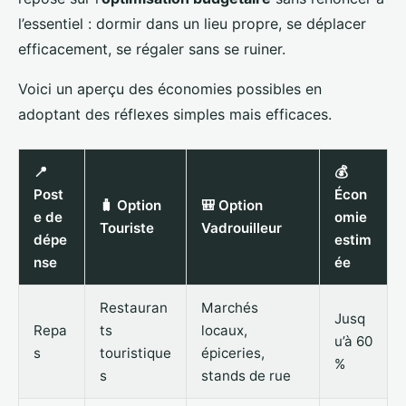
l’essentiel : dormir dans un lieu propre, se déplacer
efficacement, se régaler sans se ruiner.
Voici un aperçu des économies possibles en
adoptant des réflexes simples mais efficaces.
📍
💰
Post
Écon
🧳 Option
🎒 Option
e de
omie
Touriste
Vadrouilleur
dépe
estim
nse
ée
Restauran
Marchés
Jusq
Repa
ts
locaux,
u’à 60
s
touristique
épiceries,
%
s
stands de rue